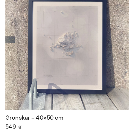
Grönskär – 40×50 cm
549
kr