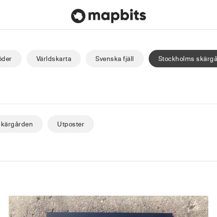
Söder
Världskarta
Svenska fjäll
Stockholms skärg
skärgården
Utposter