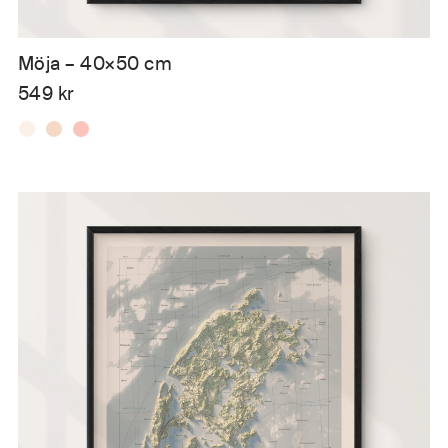
Möja – 40×50 cm
549
kr