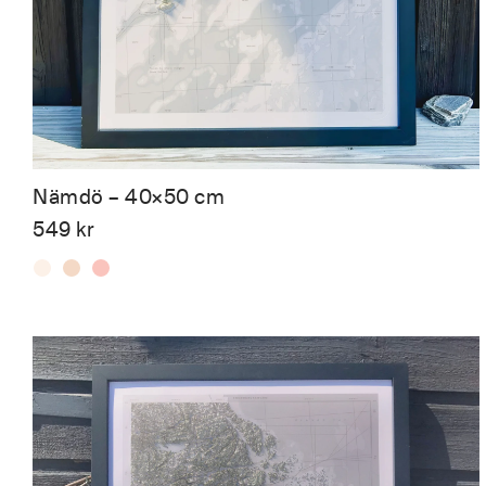
Nämdö – 40×50 cm
549
kr