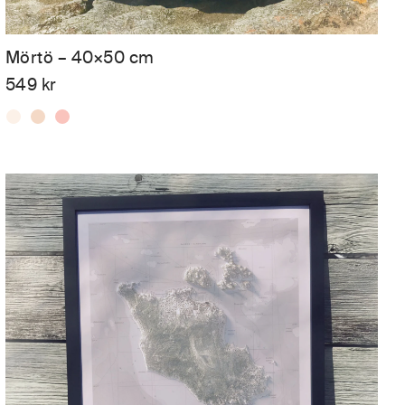
Mörtö – 40×50 cm
549
kr