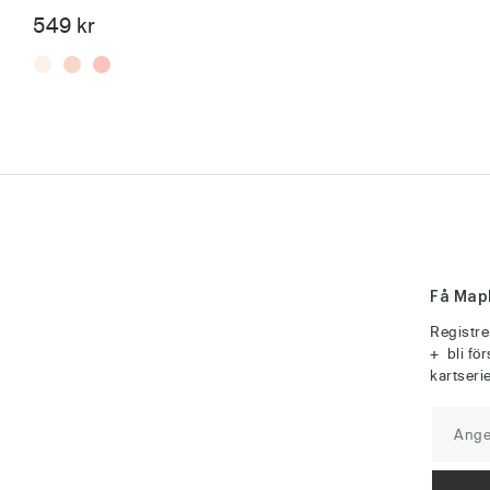
549
kr
Få Map
Registrer
+ bli fö
kartserie