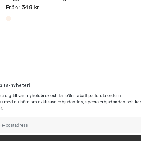
Från:
549
kr
bits-nyheter!
a dig till vårt nyhetsbrev och få 15% i rabatt på första ordern.
rst med att höra om exklusiva erbjudanden, specialerbjudanden och 
r.