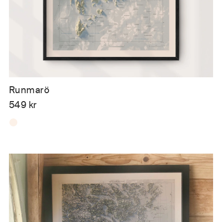
Runmarö
549
kr