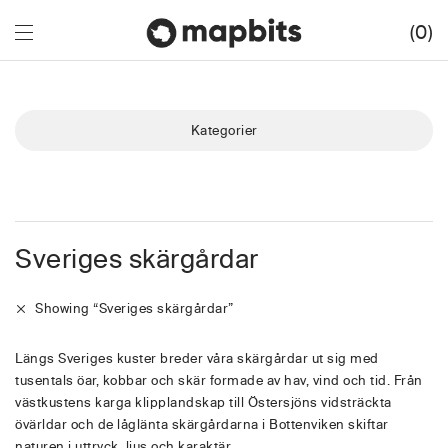
0
Kategorier
Sveriges skärgårdar
Showing
“Sveriges skärgårdar”
Längs Sveriges kuster breder våra skärgårdar ut sig med
tusentals öar, kobbar och skär formade av hav, vind och tid. Från
västkustens karga klipplandskap till Östersjöns vidsträckta
övärldar och de låglänta skärgårdarna i Bottenviken skiftar
naturen i uttryck, ljus och karaktär.