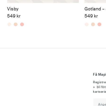
Visby
Gotland –
549
kr
549
kr
Få Map
Registrer
+ bli fö
kartserie