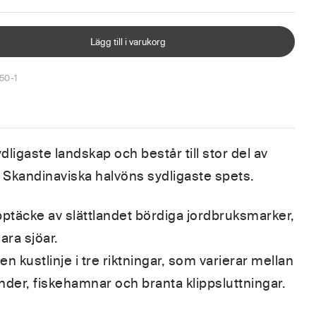
Lägg till i varukorg
50-1
ligaste landskap och består till stor del av
 Skandinaviska halvöns sydligaste spets.
pptäcke av slättlandet bördiga jordbruksmarker,
ara sjöar.
n kustlinje i tre riktningar, som varierar mellan
nder, fiskehamnar och branta klippsluttningar.