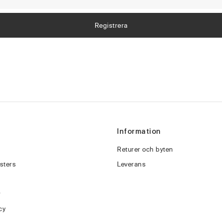
Information
Returer och byten
sters
Leverans
r
cy