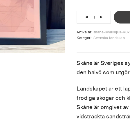
Artikelnr:
skane-kvallsljus-40x
Kategori:
Svenska landskap
Skåne är Sveriges syd
den halvö som utgör
Landskapet är ett la
frodiga skogar och kl
Skåne är omgivet av e
vidsträckta sandsträ