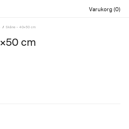
Varukorg
0
p
/
Skåne – 40×50 cm
0×50 cm