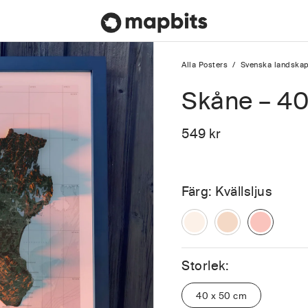
Alla Posters
/
Svenska landska
Skåne – 4
549
kr
Färg:
Kvällsljus
Storlek:
40 x 50 cm